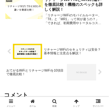
WiFi
か？」「個人情報...
を徹底比較！機種のスペックも詳
しく解説！
「リチャージWiFiのモバイルルーター、
「T8」と「MR1」って何が違うの？」
「できれば、初期費用やトータルコスト
を抑えたいけど、どのプランがお得なん
だろう？」そう考えている方もいるかも
しれません。この記事では、リチャージ
WiFiのT8とM...
リチャージWiFiのセキュリティは安全？
基本情報と注意点を解説！
おてがるWiFiとリチャージWiFiを10項目
で徹底比較！
コメント
メニュー
ホーム
検索
トップ
サイドバー