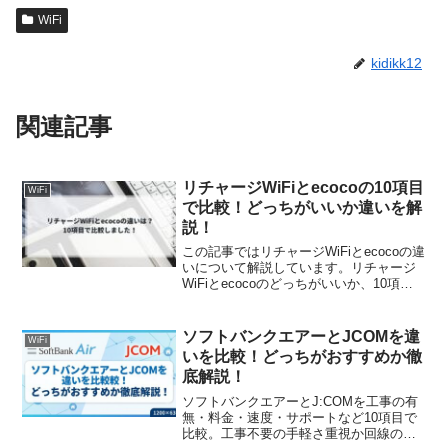
WiFi
kidikk12
関連記事
リチャージWiFiとecocoの10項目
WiFi
で比較！どっちがいいか違いを解
説！
この記事ではリチャージWiFiとecocoの違
いについて解説しています。リチャージ
WiFiとecocoのどっちがいいか、10項目
で比較してみました。調査すると使いた
い時だけ使い契約の手続きが面倒な方は
リチャージWiFiを、車などでも使い、
ソフトバンクエアーとJCOMを違
WiFi
通...
いを比較！どっちがおすすめか徹
底解説！
ソフトバンクエアーとJ:COMを工事の有
無・料金・速度・サポートなど10項目で
比較。工事不要の手軽さ重視か回線の安