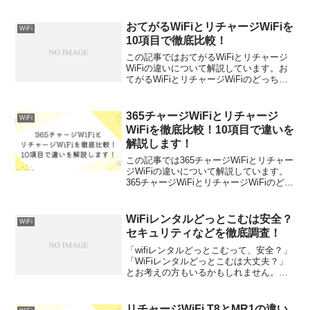
定性重視かで選び方が変わります。どっ
ちを選ぶべきか30代～40代向けにわかり
やすく解説します。
おてがるWiFiとリチャージWiFiを
WiFi
10項目で徹底比較！
この記事ではおてがるWiFiとリチャージ
WiFiの違いについて解説しています。お
てがるWiFiとリチャージWiFiのどっちが
いいか、10項目で徹底比較しました。結
論から言うと、通信速度を重視する人は
おてがるWiFiを、価格を重視するならリ
365チャージWiFiとリチャージ
WiFi
チ...
WiFiを徹底比較！10項目で違いを
解説します！
この記事では365チャージWiFiとリチャー
ジWiFiの違いについて解説しています。
365チャージWiFiとリチャージWiFiのどっ
ちがいいか、10項目で徹底比較しまし
た。結論から言うと、初期費用を重視す
る人は365チャージWiFiを、デー...
WiFiレンタルどっとこむは安全？
WiFi
セキュリティなどを徹底調査！
「wifiレンタルどっとこむって、安全？」
「WiFiレンタルどっとこむは大丈夫？」
とお考えの方もいるかもしれません。
WiFiのレンタルサービスって、調べ始め
ると名前を聞いたことのない会社がゴロ
ゴロ出てきますよね。「怪しくない
リチャージWiFi T8とMR1の違い