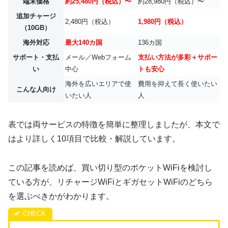
端末価格
約25,480円（税込）〜
約28,980円（税込）〜
追加チャージ
2,480円（税込）
1,980円（税込）
（10GB）
海外対応
最大140カ国
136カ国
サポート・支払
メール／Webフォーム
支払い方法が多彩＋サポー
い
中心
トも安心
海外を広いエリアで使
費用を抑えて長く使いたい
こんな人向け
いたい人
人
表では両サービスの特徴を簡単に整理しましたが、本文で
はより詳しく10項目で比較・解説しています。
この記事を読めば、買い切り型のポケットWiFiを検討し
ている方が、リチャージWiFiとギガセットWiFiのどちら
を選ぶべきかがわかります。