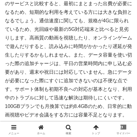
のサービスと比較すると、最初にまとまった出費が必要に
なるため、短期的な利用を考えている方には大きな負担と
なるでしょう。通信速度に関しても、規格が4Gに限られ
ているため、光回線や最新の5G対応端末と比べると見劣
りします。高画質の動画を視聴したり、オンラインゲーム
で遊んだりすると、読み込みに時間がかかったり遅延が発
生したりするかもしれません。また、データ容量を使い切
った際の追加チャージは、平日の営業時間内に申し込む必
要があり、週末や祝日には対応していません。急にデータ
が必要になった際にすぐに追加できないのは不便な点で
す。サポート体制も初期不良への対応が基本となり、利用
中のトラブルに対して迅速な解決は期待しにくいです。
100GBプランでも月換算では約8.4GBのため、日常的に動
画視聴やビデオ会議をする方には容量不足となります。
メニュー
ホーム
検索
トップ
サイドバー
リチャージWiFiとネオチャージWiFiにつ