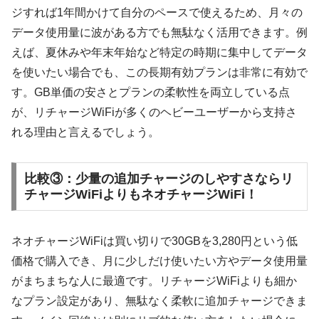
ジすれば1年間かけて自分のペースで使えるため、月々の
データ使用量に波がある方でも無駄なく活用できます。例
えば、夏休みや年末年始など特定の時期に集中してデータ
を使いたい場合でも、この長期有効プランは非常に有効で
す。GB単価の安さとプランの柔軟性を両立している点
が、リチャージWiFiが多くのヘビーユーザーから支持さ
れる理由と言えるでしょう。
比較③：少量の追加チャージのしやすさならリ
チャージWiFiよりもネオチャージWiFi！
ネオチャージWiFiは買い切りで30GBを3,280円という低
価格で購入でき、月に少しだけ使いたい方やデータ使用量
がまちまちな人に最適です。リチャージWiFiよりも細か
なプラン設定があり、無駄なく柔軟に追加チャージできま